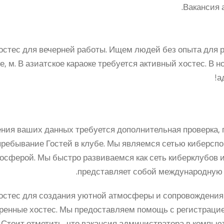
Вакансия 
хостес для вечерней работы. Ищем людей без опыта для р
, м. В азиатское караоке требуется активный хостес. В
а
ения ваших данных требуется дополнительная проверка, 
пребывание Гостей в клубе. Мы являемся сетью киберс
ферой. Мы быстро развиваемся как сеть киберклубов и ар
представляет собой международную 
стес для создания уютной атмосферы и сопровождения г
еренные хостес. Мы предоставляем помощь с регистрацие
 Стоит отметить, что вакансия администратора в компь