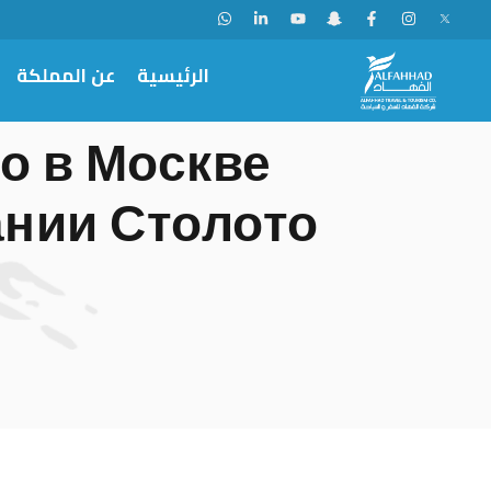
الرئيسية
عن المملكة
но в Москве
нии Столото.