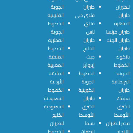
للطيران
طيران
الجوية
طيران
فلاي دبي
الفلبينية
القاهرة
فلاي
الخطوط
طيران فرنسا
ناس
الجوية
طيران الهند
طيران
القطرية
طيران
الخليج
الخطوط
بانكوك
جيت
الملكية
الخطوط
إيروايز
المغربية
الجوية
الخطوط
الملكية
البريطانية
الجوية
الأردنية
طيران
الكويتية
الخطوط
سيفك
طيران
السعودية
للشرق
الشرق
السعودية
الأوسط
الأوسط
الخليج
مصر للطيران
نسما
للطيران
الاتحاد
للطيران
الخطوط