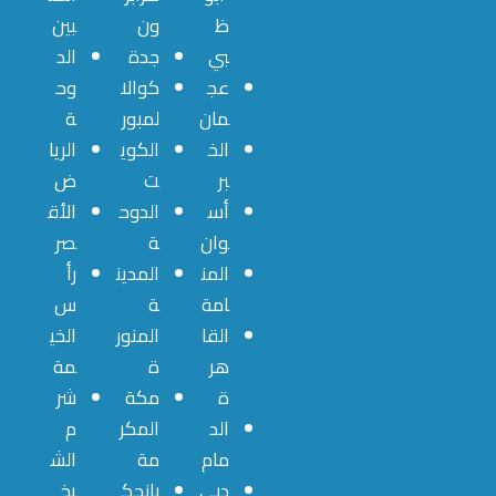
ظ
ون
بين
بي
جدة
الد
عج
كوالا
وح
مان
لمبور
ة
الخ
الكوي
الريا
بر
ت
ض
أس
الدوح
الأق
وان
ة
صر
المن
المدين
رأ
امة
ة
س
القا
المنور
الخي
هر
ة
مة
ة
مكة
شر
الد
المكر
م
مام
مة
الش
دبي
بانجك
يخ