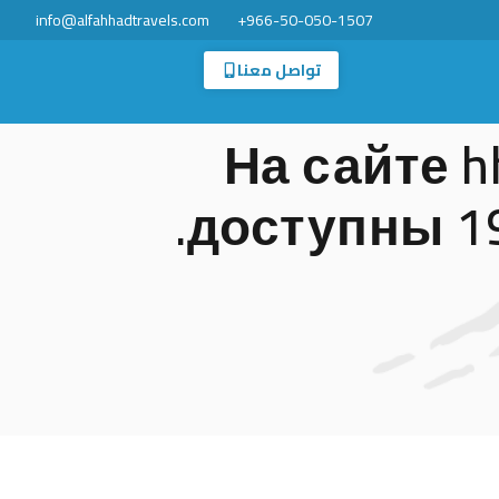
info@alfahhadtravels.com
966-50-050-1507+
تواصل معنا
На сайте h
доступны 19