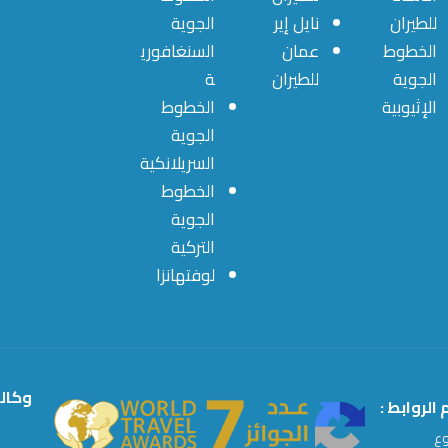
للطيران
نايل إير
الجوية
الخطوط
عمان
السنغافوري
الجوية
للطيران
ة
الإثيوبية
الخطوط
الجوية
السريلانكية
الخطوط
الجوية
التركية
لوفتهانزا
وكال
الروابط :
وع